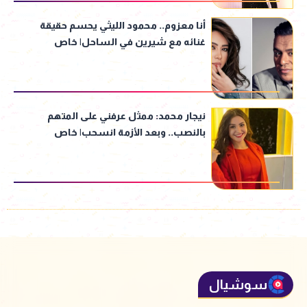
أنا معزوم.. محمود الليثي يحسم حقيقة
غنائه مع شيرين في الساحل| خاص
نيجار محمد: ممثل عرفني على المتهم
بالنصب.. وبعد الأزمة انسحب| خاص
سوشيال