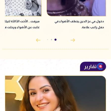
دخول مي عز الدين يخطف الأضواء في
ميرفت.. الأخت الثالثة لنيللي و
حفل راغب علامة.
غابت عن الأضواء ورحلت في 
تقارير