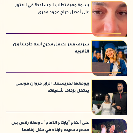
بسمة وهبة تطلب المساعدة في العثور
على أفضل جراح عمود فقري
شريف منير يحتفل بتخرج ابنته كاميليا من
الثانوية
بيوصلها لعريسها.. الرابر مروان موسى
يحتفل بزفاف شقيقته
على أنغام "يابتاع التفاح".. وصلة رقص بين
محمود حميده وابنته في حفل زفافها