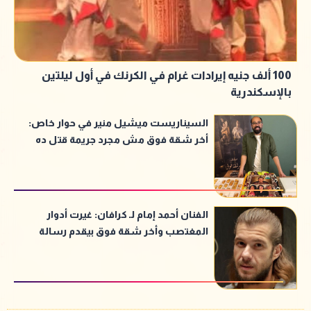
100 ألف جنيه إيرادات غرام في الكرنك في أول ليلتين
بالإسكندرية
السيناريست ميشيل منير في حوار خاص:
أخر شقة فوق مش مجرد جريمة قتل ده
قتل معنوي في البداية
الفنان أحمد إمام لـ كرافان: غيرت أدوار
المغتصب وأخر شقة فوق بيقدم رسالة
توعية