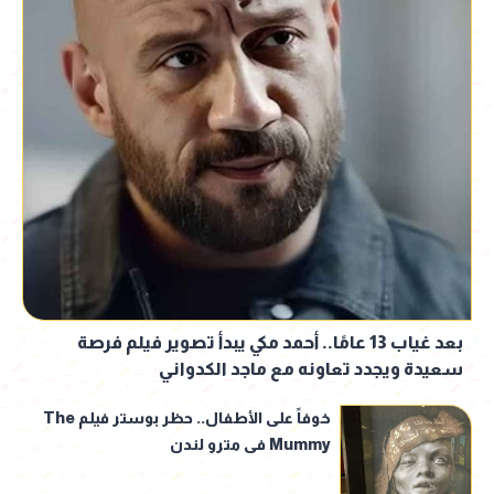
بعد غياب 13 عامًا.. أحمد مكي يبدأ تصوير فيلم فرصة
سعيدة ويجدد تعاونه مع ماجد الكدواني
خوفاً على الأطفال.. حظر بوستر فيلم The
Mummy فى مترو لندن