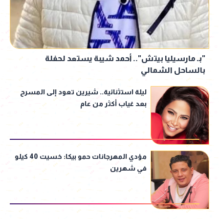
"بـ مارسيليا بيتش".. أحمد شيبة يستعد لحفلة
بالساحل الشمالي
ليلة استثنائية.. شيرين تعود إلى المسرح
بعد غياب أكثر من عام
مؤدي المهرجانات حمو بيكا: خسيت 40 كيلو
في شهرين