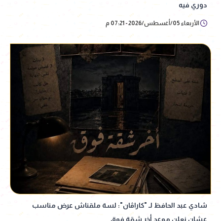
دوري فيه
الأربعاء 05/أغسطس/2026 - 07:21 م
شادي عبد الحافظ لـ "كاراڤان": لسة ملقناش عرض مناسب
عشان نعلن موعد أخر شقة فوق