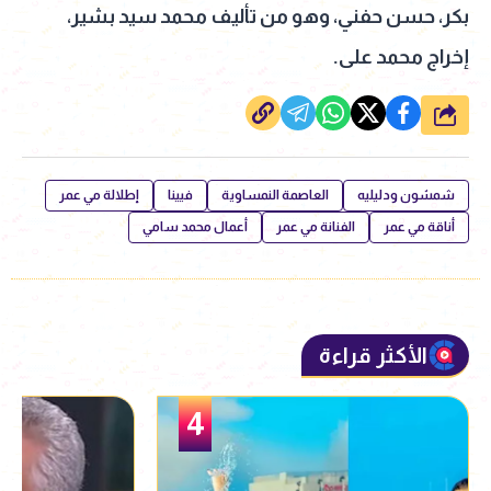
بكر، حسن حفني، وهو من تأليف محمد سيد بشير،
إخراج محمد على.
شارك
شمشون ودليليه
العاصمة النمساوية
فيينا
إطلالة مي عمر
أناقة مي عمر
الفنانة مي عمر
أعمال محمد سامي
الأكثر قراءة
5