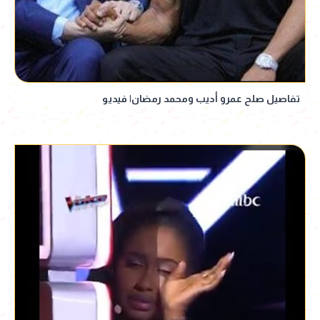
تفاصيل صلح عمرو أديب ومحمد رمضان| فيديو