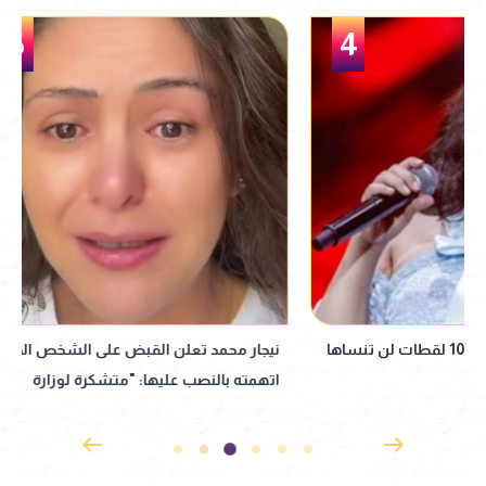
5
نيجار محمد تعلن القبض على الشخص الذي
دار 
اتهمته بالنصب عليها: "متشكرة لوزارة
لمهرجان القلعة الد
الداخلية"