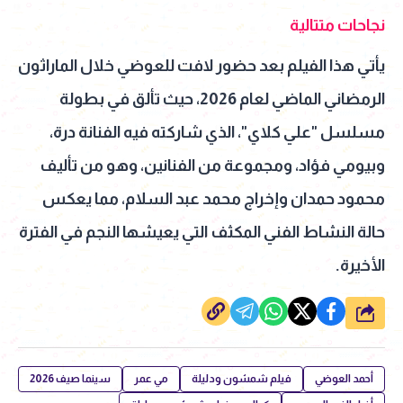
نجاحات متتالية
يأتي هذا الفيلم بعد حضور لافت للعوضي خلال الماراثون
الرمضاني الماضي لعام 2026، حيث تألق في بطولة
مسلسل "علي كلاي"، الذي شاركته فيه الفنانة درة،
وبيومي فؤاد، ومجموعة من الفنانين، وهو من تأليف
محمود حمدان وإخراج محمد عبد السلام، مما يعكس
حالة النشاط الفني المكثف التي يعيشها النجم في الفترة
الأخيرة.
شارك
أحمد العوضي
فيلم شمشون ودليلة
مي عمر
سينما صيف 2026