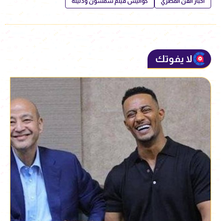
أخبار الفن المصري
كواليس فيلم شمشون ودليلة
لا يفوتك