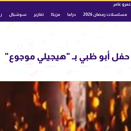
عمرو عامر
مسلسلات رمضان 2026
دراما
مزيكا
تقارير
سوشيال
ري
فل أبو ظبي بـ "هيجيلي موجوع"