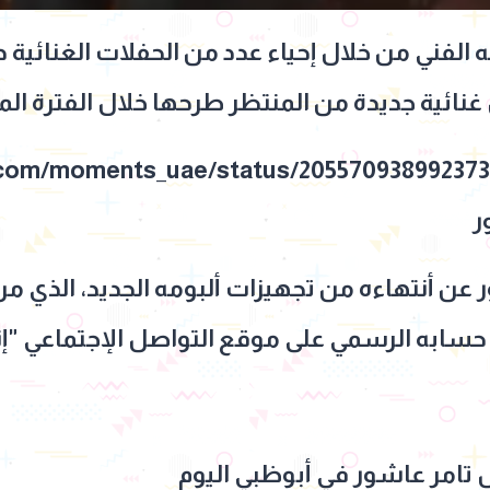
لفني من خلال إحياء عدد من الحفلات الغنائية د
غنائية جديدة من المنتظر طرحها خلال الفترة الم
.com/moments_uae/status/20557093899237
ر
 عن أنتهاءه من تجهيزات ألبومه الجديد، الذي من
 تامر عاشور في أبوظبي اليوم