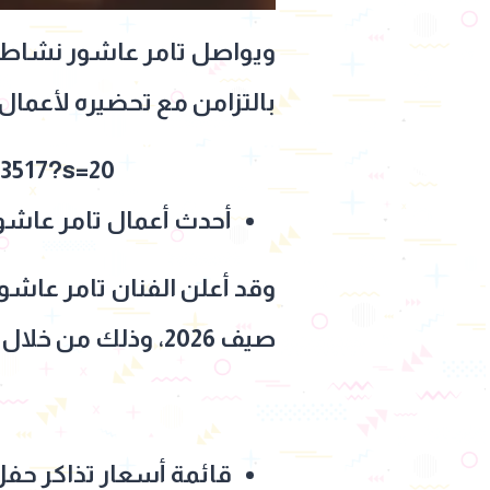
ويواصل تامر عاشور نشاطه ا
بالتزامن مع تحضيره لأعمال 
33517?s=20
أحدث أعمال تامر عاشو
وقد أعلن الفنان تامر عاشور
صيف 2026، وذلك من خلال حسابه الرسمي على موقع التواصل الإجتماعي "إنستجرام".
قائمة أسعار تذاكر حفل