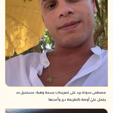
مصطفى حدوته يرد على تصريحات بسمة وهبة: مستحيل حد
يقفل عليّ أوضة بالطريقة دي وأعديها