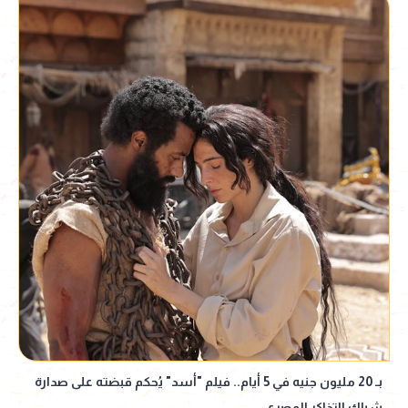
بـ 20 مليون جنيه في 5 أيام.. فيلم "أسد" يُحكم قبضته على صدارة
شباك التذاكر المصري