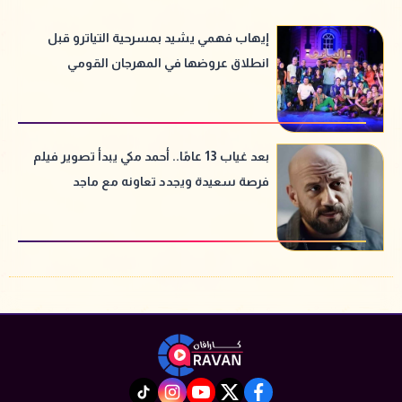
إيهاب فهمي يشيد بمسرحية التياترو قبل
انطلاق عروضها في المهرجان القومي
للمسرح
بعد غياب 13 عامًا.. أحمد مكي يبدأ تصوير فيلم
فرصة سعيدة ويجدد تعاونه مع ماجد
الكدواني
instagram
tiktok
youtube
twitter
facebook