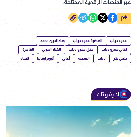
عبر المنصات الرقمية المختلفة.
شارك
عمرو دياب
الهضبة عمرو دياب
بهاء الدين محمد
اغاني عمرو دياب
حفل عمرو دياب
الغناء العربي
القاهرة
حلمي بكر
دياب
الهضبة
أغاني
ألبوم ابتدينا
الغناء
لا يفوتك