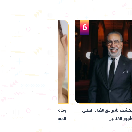
1
صوير هاني مصطفى.. نقابة
وفاة والد مصممة الأزياء ندى أكرم.. ت
ية تنعى أحد أبنائها
الجثمان من مسجد الحصري بعد صلاة ا