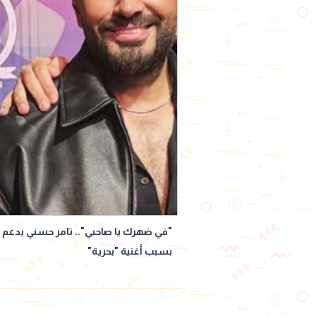
"في ضهرك يا صاحبي".. تامر حسني يدعم ع
بسبب أغنية "بحرية"