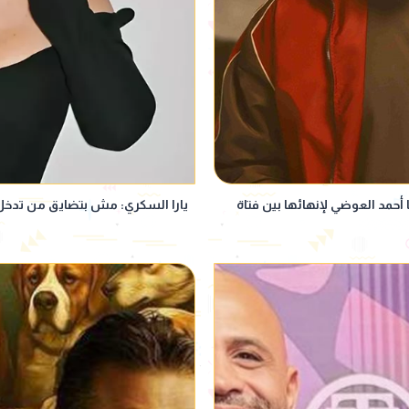
مد العوضي لإنهائها بين فتاة
يارا السكري: مش بتضايق من تدخل