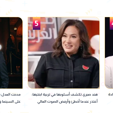
6
ا:
مدحت العدل يكشف تأثير حق الأداء العلني
وفاة مدير الت
على السينما وأجور الفنانين
المهن السينمائ