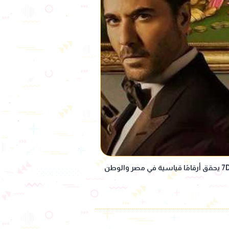
مليون و900 ألف دولار.. فيلم 7Dogs يحقق أرقامًا قياسية في مصر والوطن