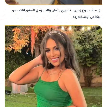
وسط دموع وحزن.. تشييع جثمان والد مؤدي المهرجانات حمو
بيكا في الإسكندرية