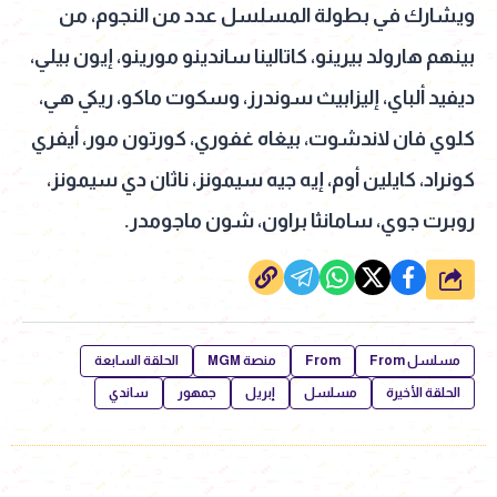
ويشارك في بطولة المسلسل عدد من النجوم، من
بينهم هارولد بيرينو، كاتالينا ساندينو مورينو، إيون بيلي،
ديفيد ألباي، إليزابيث سوندرز، وسكوت ماكو، ريكي هي،
كلوي فان لاندشوت، بيغاه غفوري، كورتون مور، أيفري
كونراد، كايلين أوم، إيه جيه سيمونز، ناثان دي سيمونز،
روبرت جوي، سامانثا براون، شون ماجومدر.
شارك
مسلسل From
From
منصة MGM
الحلقة السابعة
الحلقة الأخيرة
مسلسل
إبريل
جمهور
ساندي