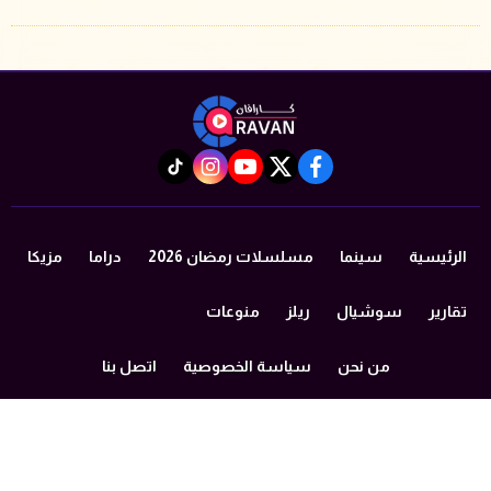
instagram
tiktok
youtube
twitter
facebook
الرئيسية
سينما
مسلسلات رمضان 2026
دراما
مزيكا
تقارير
سوشيال
ريلز
منوعات
من نحن
سياسة الخصوصية
اتصل بنا
©2024 caravan All Rights Reserved.
Powered by