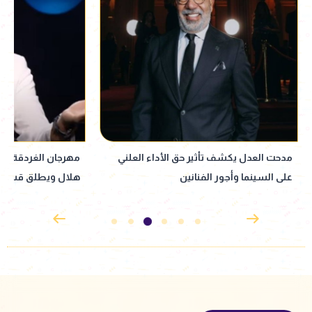
مهرجان الغردقة لسينما الشباب يكرّم حمادة
هلال ويطلق قسم صوت السينما
الإنجاب.. ورسالته ل
نجله