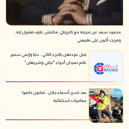
محمود سعد عن تجربته مع كايروكي: مكنتش عارف هقول إيه..
وقررت أكون على طبيعتي
قبل عودتهن بالجزء الثاني.. دنيا وإيمي سمير
غانم تعيدان أجواء "نيللي وشريهان"
بعد تحدي أسماء جلال.. فنانون خاضوا
مغامرات استثنائية