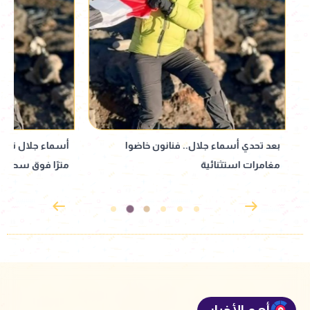
بعد تحدي أسماء جلال.. فنانون خاضوا
مغامرات استثنائية
مترًا فوق سطح ال
أهم الأخبار