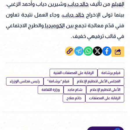
الفيلم
من تأليف
خالد دياب
وشيرين دياب وأحمد الزغبي،
بينما تولى الإخراج
خالد دياب
، وجاء العمل نتيجة تعاون
فني قدّم معالجة تجمع بين
الكوميديا
والطرح الاجتماعي
في قالب ترفيهي خفيف.
شارك
فيلم برشامة
الرقابة على المصنفات الفنية
المجلس الأعلى لتنظيم الإعلام
فيلم “برشامة”
رئيس مجلس الوزراء
الأعلى لتنظيم الإعلام
شام ماجد
وزارة الثقافة
الرقابة على المصنفات
حاتم صلاح