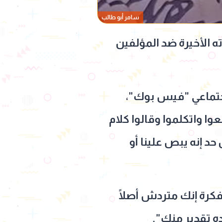
سامر أبو طالب
ه الأخيرة ضد المؤلفين
اجتماعي "فيس بوك"،
وا واتكلموا وقالوا كلام
 إنه يبص علينا أو
فكرة إنك متردش أصلًا
ه تقدير منك".