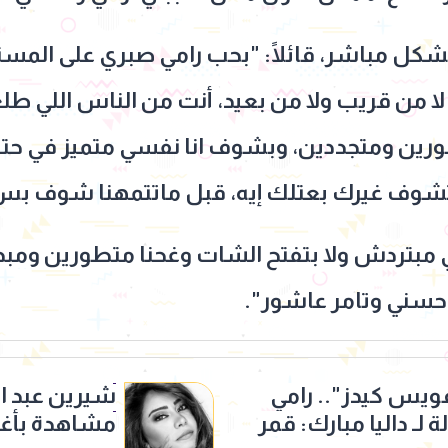
كل مباشر، قائلًا: "بحب رامي صبري على المس
 من قريب ولا من بعيد، أنت من الناس اللي طل
ورين ومتجددين، وبشوف انا نفسي متميز في حتتي
وف غيرك بعتلك إيه، قبل ماتتمهنا شوف بس
ي مبتردش ولا بتفتح الشات وغحنا متطورين ومبد
 حسني وتامر عاشور".
فويس كيدز".. رامي
لـ داليا مبارك: قمر
مشاهدة بأغنية 