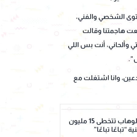
توى الشخصي والفني،
عت هاجمتنا وقالت
 وألحاني، أنت بس اللي
".
عين، وانا اشتغلت مع
شيرين عبد الوهاب تتخطى 15 مليون
“تباعًا تباعًا”