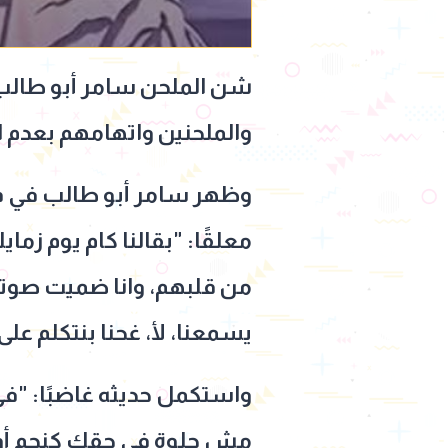
شن الملحن سامر أبو طالب ه
والملحنين واتهامهم بعدم الق
وظهر سامر أبو طالب في في
معلقًا: "بقالنا كام يوم زم
من قلبهم، وانا ضميت صوتي
يسمعنا، لأ، غحنا بنتكلم على
واستكمل حديثه غاضبًا: "في
مش حلوة في حقك كنجم أو ص