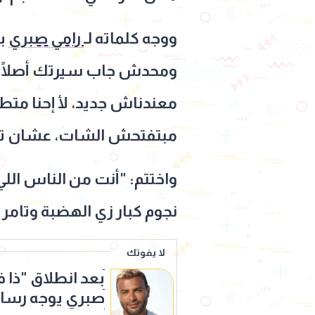
ووجه كلماته لـ
رامي صبري
بش
ومحدش جاب سيرتك أصلًا لا
معندناش جديد، لأ إحنا متط
مبتفتحش الشات، عشان تش
واختتم: "أنت من الناس الل
نجوم كبار زي الهضبة وتامر
لا يفوتك
بعد انطلاق "ذا 
صبري يوجه رسالة 