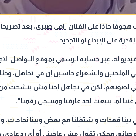
جومًا حادًا على الفنان
رامي صبري
، بعد تصريحات
درة على الإبداع او التجديد.
ديو له، عبر حسابه الرسمي بموقع التواصل ال
ايلي الملحنين والشعراء حاسين إن في تجاهل، وطلع
 لصوتهم، لكن في تجاهل إحنا مش بنشحت من حد
 غننا لما بنبعت لحد عارفنا ومسجل رقمنا".
 بينا قعدات واشتغلنا مع بعض وبينا نجاحات، و
انع، ممكن تقول مش عاجبني أو أي رد عادي، د