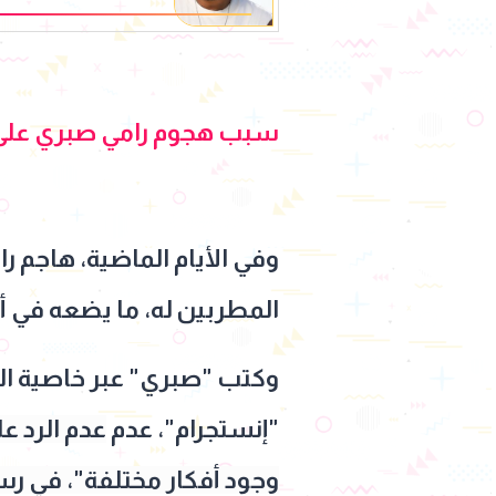
وقلبك جميل
سبب هجوم رامي صبري على 
وفي الأيام الماضية، هاجم ر
المطربين له، ما يضعه في أز
وكتب "صبري" عبر خاصية ا
"إنستجرام"، عدم
عدم الرد ع
وجود أفكار مختلفة"، في رس