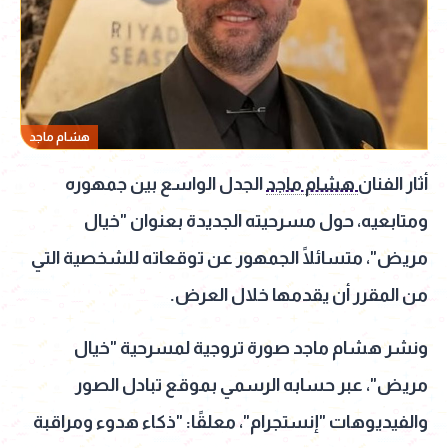
هشام ماجد
أثار الفنان
هشام ماجد
الجدل الواسع بين جمهوره
ومتابعيه، حول مسرحيته الجديدة بعنوان "خيال
مريض"، متسائلًا الجمهور عن توقعاته للشخصية التي
من المقرر أن يقدمها خلال العرض.
ونشر هشام ماجد صورة تروجية لمسرحية "خيال
مريض"، عبر حسابه الرسمي بموقع تبادل الصور
والفيديوهات "إنستجرام"، معلقًا: "ذكاء هدوء ومراقبة