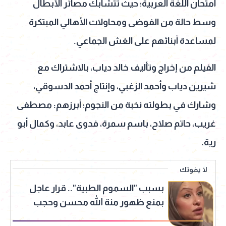
امتحان اللغة العربية؛ حيث تتشابك مصائر الأبطال
وسط حالة من الفوضى ومحاولات الأهالي المبتكرة
لمساعدة أبنائهم على الغش الجماعي.
الفيلم من إخراج وتأليف خالد دياب، بالاشتراك مع
شيرين دياب وأحمد الزغبي، وإنتاج أحمد الدسوقي،
وشارك في بطولته نخبة من النجوم؛ أبرزهم: مصطفى
غريب، حاتم صلاح، باسم سمرة، فدوى عابد، وكمال أبو
رية.
لا يفوتك
بسبب "السموم الطبية".. قرار عاجل
بمنع ظهور منة الله محسن وحجب
صفحاتها على السوشيال ميديا