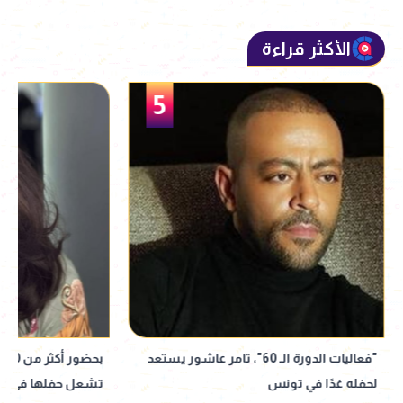
الأكثر قراءة
5
"فعاليات الدورة الـ 60"، تامر عاشور يستعد
بح
لحفله غدًا في تونس
تشعل حفلها في ال