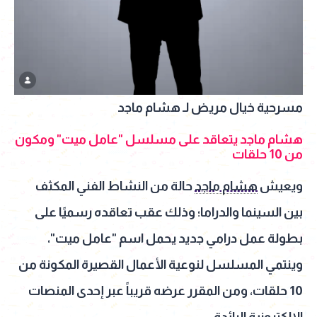
مسرحية خيال مريض لـ هشام ماجد
هشام ماجد يتعاقد على مسلسل "عامل ميت" ومكون
من 10 حلقات
ويعيش
هشام ماجد
حالة من النشاط الفني المكثف
بين السينما والدراما؛ وذلك عقب تعاقده رسميًا على
بطولة عمل درامي جديد يحمل اسم "عامل ميت"،
وينتمي المسلسل لنوعية الأعمال القصيرة المكونة من
10 حلقات، ومن المقرر عرضه قريباً عبر إحدى المنصات