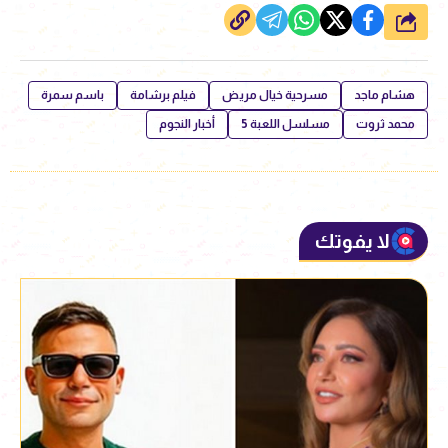
شارك
هشام ماجد
مسرحية خيال مريض
فيلم برشامة
باسم سمرة
محمد ثروت
مسلسل اللعبة 5
أخبار النجوم
لا يفوتك