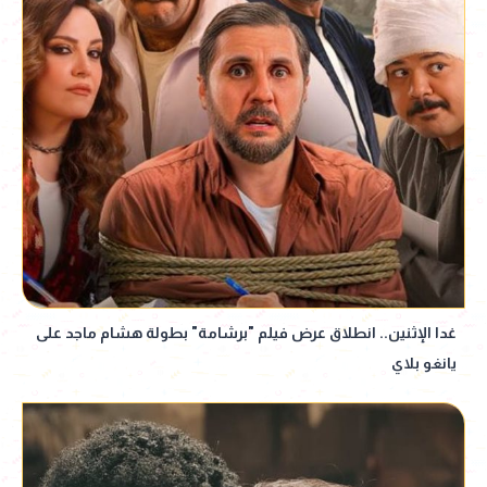
غدا الإثنين.. انطلاق عرض فيلم "برشامة" بطولة هشام ماجد على
يانغو بلاي