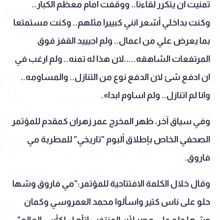
تمنيت أن يتكرر لقاءنا.. ووقفت امام معظم الكبار..
وكنت بداخلي أشعر انني كبييرا مثلهم.. وكنت مستمتعا
بما يعرض علي من اعمال.. ولم اجيييد القفز فوق
المرتفعات الشاهقه.....لان هذا له تمنه.. ولم ارغب في
ان ادفع شئ لان الدفع نوع من التنازل.. والمساومه..
وانا لم اتنازل.. ولم اساوم ابدا».
وفي سياق آخر، ظهر المخرج عمر زهران كمقدم للمؤتمر
الصحفي الخاص بإطلاق ألبوم "تاريخي" للمطربة مي
فاروق.
وقال خلال الكلمة الافتتاحية للمؤتمر:"مي فاروق وشها
حلو على ناس كتير واسألوا محمد العمروسي وكمان
وشها حلو على مصر لأن المنتخب اتأهل لكأس العالم".