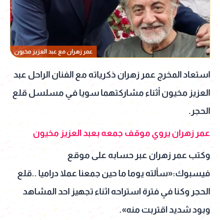
عمر زهران مع عبد العزيز مخيون
استعاد المخرج عمر زهران ذكرياته مع الفنان الراحل عبد
العزيز مخيون أثناء مشاركتهما سويا في مسلسل قلع
الحجر.
عمر زهران يروي موقف جمعه بعبد العزيز مخيون
وكتب عمر زهران عبر حسابه على موقع
فيسبوك:«سألته يوما ما حين جمعنا عملا دراميا ..قلع
الحجر وكنا في فترة استراحه اثناء تجهيز احد المشاهد
وبود شديد اقتربت منه».