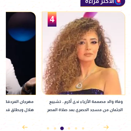
الأكثر قراءة
5
مهرجان الغردقة لسينما الشباب يكرّم حمادة
هند صبري تكشف أسلو
هلال ويطلق قسم صوت السينما
أعتذر عندما أخطئ 