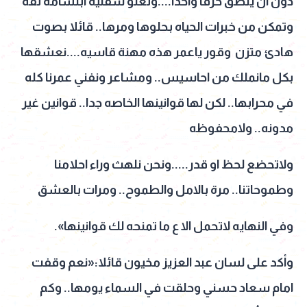
دون أن ينطق حرفا واحدا....وتعلو شفتيه ابتسامه ثقه
وتمكن من خبرات الحياه بحلوها ومرها.. قائلا بصوت
هادئ متزن وقور ياعمر هذه مهنة قاسيه....نعشقها
بكل مانملك من احاسيس.. ومشاعر ونفني عمرنا كله
في محرابها.. لكن لها قوانينها الخاصه جدا.. قوانين غير
مدونه.. ولامحفوظه
ولاتحضع لحظ او قدر.....ونحن نلهث وراء احلامنا
وطموحاتنا.. مرة بالامل والطموح.. ومرات بالعشق
وفي النهايه لاتحمل الا ع ما تمنحه لك قوانينها».
وأكد على لسان عبد العزيز مخيون قائلا:«نعم وقفت
امام سعاد حسني وحلقت في السماء يومها.. وكم