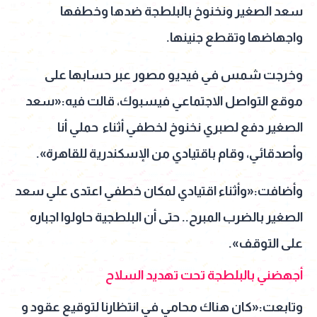
سعد الصغير ونخنوخ بالبلطجة ضدها وخطفها
واجهاضها وتقطع جنينها.
وخرجت شمس في فيديو مصور عبر حسابها على
موقع التواصل الاجتماعي فيسبوك، قالت فيه:«سعد
الصغير دفع لصبري نخنوخ لخطفي أثناء حملي أنا
وأصدقائي، وقام باقتيادي من الإسكندرية للقاهرة».
وأضافت:«وأثناء اقتيادي لمكان خطفي اعتدى علي سعد
الصغير بالضرب المبرح.. حتى أن البلطجية حاولوا اجباره
على التوقف».
أجهضني بالبلطجة تحت تهديد السلاح
وتابعت:«كان هناك محامي في انتظارنا لتوقيع عقود و