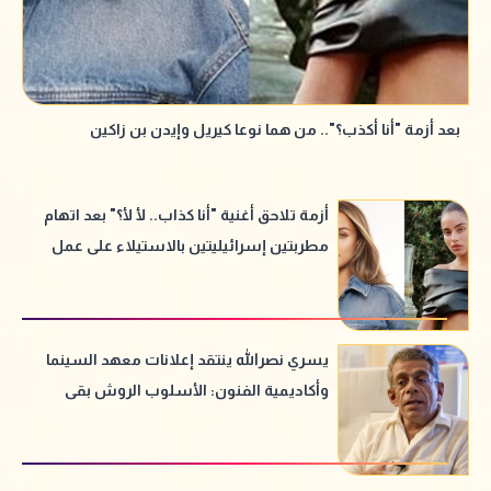
بعد أزمة "أنا أكذب؟".. من هما نوعا كيريل وإيدن بن زاكين
أزمة تلاحق أغنية "أنا كذاب.. لأ لأ؟" بعد اتهام
مطربتين إسرائيليتين بالاستيلاء على عمل
مصري
يسري نصرالله ينتقد إعلانات معهد السينما
وأكاديمية الفنون: الأسلوب الروش بقى
قديم