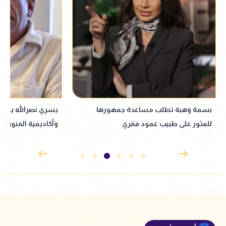
يسري نصرالله ينتقد إعلانات معهد السينما
فردوس عبدالحميد 
وأكاديمية الفنون: الأسلوب الروش بقى
وقوفي أمامه كان م
قديم