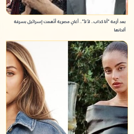
بعد أزمة "أنا كذاب.. لأ لأ".. أغانٍ مصرية أتُهمت إسرائيل بسرقة
ألحانها