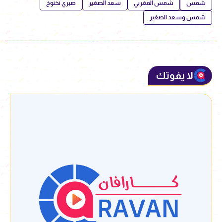
شمس
شمس المغربي
سعد الصغير
صبري نخنوخ
شمس وسعد الصغير
لا يفوتك