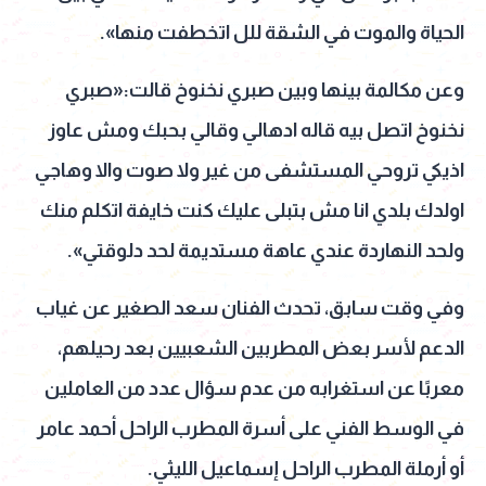
الحياة والموت في الشقة للل اتخطفت منها».
وعن مكالمة بينها وبين صبري نخنوخ قالت:«صبري
نخنوخ اتصل بيه قاله ادهالي وقالي بحبك ومش عاوز
اذيكي تروحي المستشفى من غير ولا صوت والا وهاجي
اولدك بلدي انا مش بتبلى عليك كنت خايفة اتكلم منك
ولحد النهاردة عندي عاهة مستديمة لحد دلوقتي».
وفي وقت سابق،
تحدث الفنان سعد الصغير عن غياب
الدعم لأسر بعض المطربين الشعبيين بعد رحيلهم،
معربًا عن استغرابه من عدم سؤال عدد من العاملين
في الوسط الفني على أسرة المطرب الراحل أحمد عامر
أو أرملة المطرب الراحل إسماعيل الليثي.