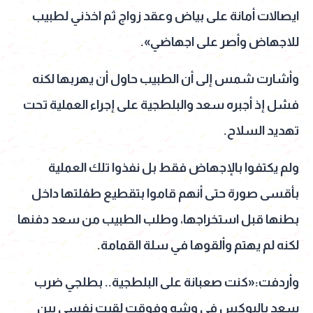
ايصالات أمانة على بياض وعقد زواج ثم اخذني لطبيب
للاجهاض وأصر على اجهاضي».
وأشارت شمس إلى أن الطبيب حاول أن يهربها لكنه
فشل إذ أجبره سعد والبلطجية على إجراء العملية تحت
تهديد السلاح.
ولم يكتفوا بالإجهاض فقط بل نفذوا تلك العملية
بأقسى صورة حتى أنهم قاموا بتقطيع طفلتها داخل
بطنها قبل استخراجها، وطلب الطبيب من سعد دفنها
لكنه لم يهتم وألقوها في سلة القمامة.
وأردفت:«كنت صعبانة على البلطجية.. بطلجي ضرب
سعد بالبوكس في وشه وفوقت لقيت نفسي بين