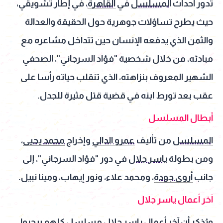
تدور أحداث
المسلسل
في
القاهرة
، في إطار تشويقي،
حيث يطرح تساؤلات جوهرية حول الحقيقة والعدالة
والثمن الذي يدفعه الإنسان حين تتداخل مشاعره مع
مبادئه، من خلال شخصية "فؤاد السرجاني"، الصحفي
الشهير المعروف بنزاهته، الذي تنقلب حياته رأسا على
عقب بعد تورط ابنه في قضية قتل مثيرة للجدل.
أبطال المسلسل
المسلسل
من تأليف
عمرو الدالي
وإخراج
محمد يحيى
،
ومن بطولة
ياسر جلال
في دور "فؤاد السرجاني"، إلى
جانب
أروى جودة
، ومحمد علاء، ونور إيهاب، ومينا نبيل.
آخر أعمال ياسر جلال
ويُذكر أن آخر أعمال
ياسر جلال
مسلسل
كلهم بيحبوا