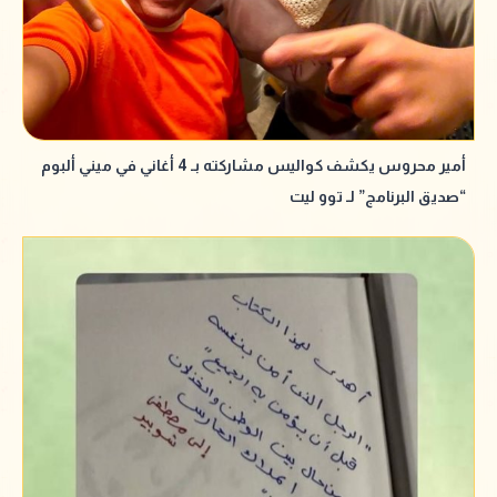
أمير محروس يكشف كواليس مشاركته بـ 4 أغاني في ميني ألبوم
“صديق البرنامج” لـ توو ليت