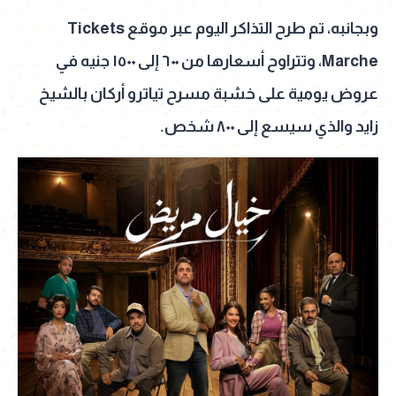
وبجانبه، تم طرح التذاكر اليوم عبر موقع Tickets
Marche، وتتراوح أسعارها من ٦٠٠ إلى ١٥٠٠ جنيه في
عروض يومية على خشبة مسرح تياترو أركان بالشيخ
زايد والذي سيسع إلى ٨٠٠ شخص.