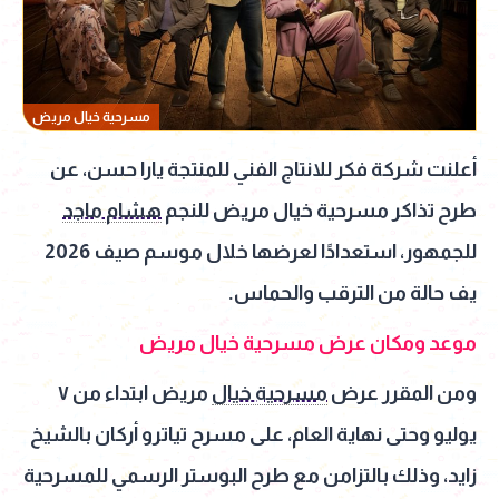
مسرحية خيال مريض
أعلنت شركة فكر للانتاج الفني للمنتجة يارا حسن، عن
طرح تذاكر مسرحية خيال مريض للنجم
هشام ماجد
للجمهور، استعدادًا لعرضها خلال موسم صيف 2026
يف حالة من الترقب والحماس.
موعد ومكان عرض مسرحية خيال مريض
ومن المقرر عرض
مسرحية خيال
مريض ابتداء من ٧
يوليو وحتى نهاية العام، على مسرح تياترو أركان بالشيخ
زايد، وذلك بالتزامن مع طرح البوستر الرسمي للمسرحية