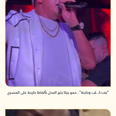
"بنت كـ ـلب وخاينة".. حمو بيكا يثير الجدل بألفاظ خارجة على المسرح