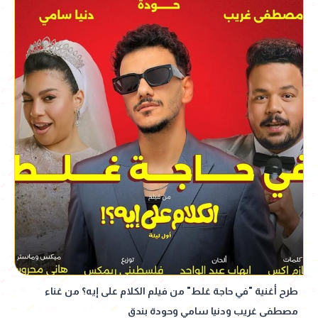
طرح أغنية "في حاجة غلط" من فيلم الكلام على إيه؟ من غناء
مصطفى غريب ودنيا سامي وحودة بندق