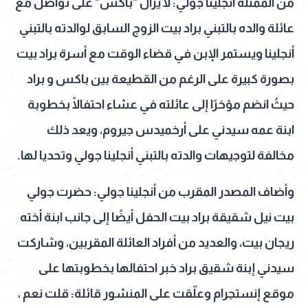
من الممثلة أنجلينا جولي: لا يزال "باكس" على تواصل مع
عائلة والده بالتبني براد بيت الزوج السابق لوالدته بالتبني
أنجلينا ويستمر الإبن في قضاء الوقت مع أسرة براد بيت
بصورة كبيرة على الرغم من القطيعة بين باكس و براد
حيثُ انضم مؤخرًا إلى عائلته في عشاء احتفالًا بخطوبة
ابنة عمه سيدني على أرخميدس جيروم، ويعد ذلك
مخالفة لتوجيهات والدته بالتبني أنجلينا جولي وتحديا لها.
وأضاف المصدر المقرب من أنجلينا جولي: حضرت جولي
بيت نيل شقيقة براد بيت الحفل أيضًا إلى جانب ابنة أخته
ريجان بيت، والعديد من أفراد العائلة المقربين، وشاركت
سيدني إبنة شقيق براد خبر احتفالها بخطوبتها على
موقع إنستجرام وعلّقت على المنشور قائلة: قلت نعم ،