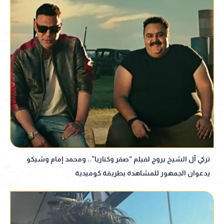
تركي آل الشيخ يروج لفيلم “صقر وكناريا”.. ومحمد إمام وشيكو
يدعوان الجمهور للمشاهدة بطريقة كوميدية