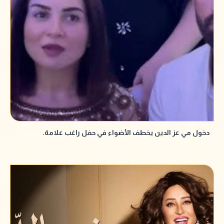
دخول مي عز الدين يخطف الأضواء في حفل راغب علامة.