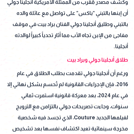
وكشف مصدر مُقرب من الممثلة الأمريكية أنجلينا جولي
أن إبنها بالتبني "باكس" على تواصل مع عائلة والده
بالتبني وطليق أنجلينا جولي الفنان براد بيت في موقف
مفاجئ من الإبن تجاه الأب مما أثار تحدياً كبيراً لوالدته
أنجلينا.
طلاق أنجلينا جولي وبراد بيت
ورغم أن أنجلينا جولي تقدمت بطلب الطلاق في عام
2016، فإن الإجراءات القانونية لم تُحسم بشكل نهائي إلا
في عام 2024، بعد معركة قانونية استمرت ثماني
سنوات، وجاءت تصريحات جولي بالتزامن مع الترويج
لفيلمها الجديد Couture، الذي تجسد فيه شخصية
مخرجة سينمائية تعيد اكتشاف نفسها بعد تشخيص