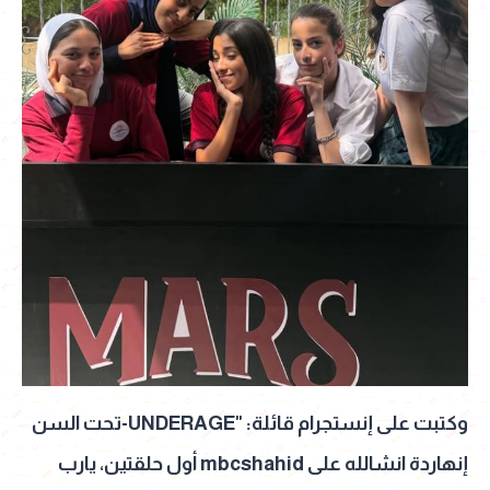
وكتبت على إنستجرام قائلة: "UNDERAGE-تحت السن
إنهاردة انشالله على mbcshahid أول حلقتين، يارب