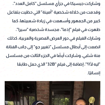
وشاركت جيسيكا في جزأي مسلسل "كامل العدد"،
وقدمت من خلاله شخصية "أمينة" التي حظيت بتفاعل
كبير من الجمهور وأسهمت في زيادة شعبيتها، كما
ظهرت في فيلم "إذما"، مجسدة شخصية "سيرا"،
وشارك الفيلم في دور العرض المصرية والعربية، كذلك
انضمت إلى أبطال مسلسل "تغيير جو" إلى جانب الفنانة
منة شلبي، وشاركت أيضًا في الجزء الثالث من مسلسل
"ليه لأ!؟"، إضافة إلى فيلم "32B" الذي حمل طابعًا
إنسانيًا.