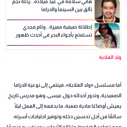
هاني سلامة في عيد ميلاده.. رحلة نجم
تألق بين السينما والدراما
إطلالة صيفية مميزة.. وئام مجدي
تستمتع بأجواء البحر في أحدث ظهور
لها
ولد الغلابة
أما مسلسل «ولد الغلابة»، فينتمي إلى نوعية الدراما
الصعيدية، وتدور أحداثه حول عيسى، وهو مدرس تاريخ
يعيش أوضاعًا مادية صعبة، ما يدفعه إلى العمل ليلًا
سائقًا من أجل تحسين دخله وتوفير احتياجات أسرته.