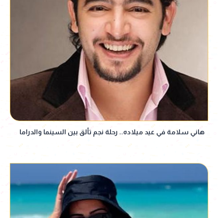
هاني سلامة في عيد ميلاده.. رحلة نجم تألق بين السينما والدراما