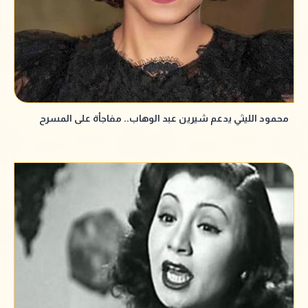
محمود الليثي يدعم شيرين عبد الوهاب.. مفاجأة على المسرح