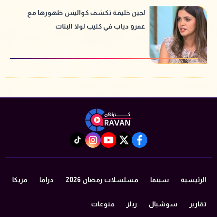
لجين خليفة تكشف كواليس ظهورها مع
عمرو دياب في كليب لولا البنات
instagram
tiktok
youtube
twitter
facebook
الرئيسية
سينما
مسلسلات رمضان 2026
دراما
مزيكا
تقارير
سوشيال
ريلز
منوعات