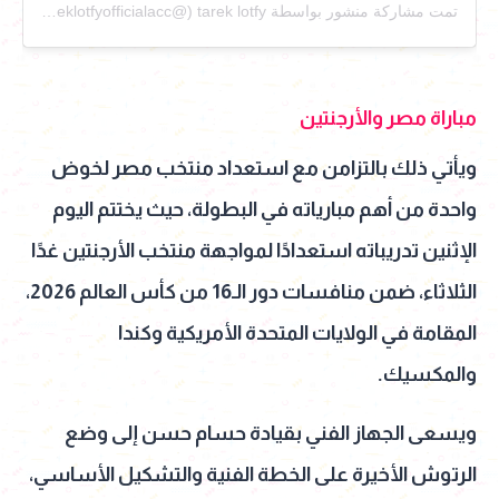
تمت مشاركة منشور بواسطة ‏‎tarek lotfy‎‏ (@‏‎tareklotfyofficialacc‎‏)
مباراة مصر والأرجنتين
ويأتي ذلك بالتزامن مع استعداد منتخب مصر لخوض
واحدة من أهم مبارياته في البطولة، حيث يختتم اليوم
الإثنين تدريباته استعدادًا لمواجهة منتخب الأرجنتين غدًا
الثلاثاء، ضمن منافسات دور الـ16 من كأس العالم 2026،
المقامة في الولايات المتحدة الأمريكية وكندا
والمكسيك.
ويسعى الجهاز الفني بقيادة حسام حسن إلى وضع
الرتوش الأخيرة على الخطة الفنية والتشكيل الأساسي،