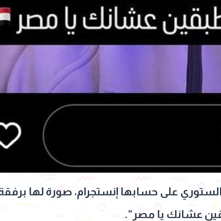
ستوري على حسابها إنستجرام، صورة لها برفقة ز
قين عشانك يا مصر".