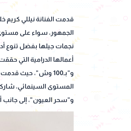
قدمت الفنانة نيللي كريم خ
الجمهور، سواء على مستوى ا
نجمات جيلها بفضل تنوع أدو
أعمالها الدرامية التي حقق
و"بـ100 وش"، حيث قد
المستوى السينمائي، شاركت 
و"سحر العيون"، إلى جانب 