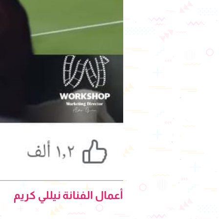
أعمال الفنانة نيللي كريم