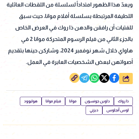
ويعدّ هذا الظهور امتداداً لسلسلة من اللقطات العائلية
اللطيفة المرتبطة بسلسلة أفلام موانا، حيث سبق
للفتيات أن رافقن والدهن ذا روك في العرض الخاص
بالجزء الثاني من فيلم الرسوم المتحركة موانا 2 في
هاواي خلال شهر نوفمبر 2024، وشاركن حينها بتقديم
أصواتهن لبعض الشخصيات العابرة في العمل.
شارك
ذا روك
داوين جونسون
موانا
فيلم موانا
هوليوود
لوس أنجلوس
ديزني