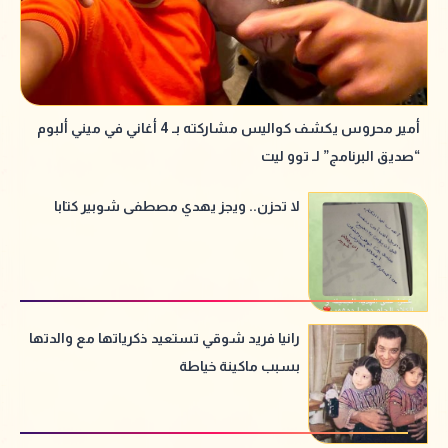
أمير محروس يكشف كواليس مشاركته بـ 4 أغاني في ميني ألبوم
“صديق البرنامج” لـ توو ليت
لا تحزن.. ويجز يهدي مصطفى شوبير كتابا
رانيا فريد شوقي تستعيد ذكرياتها مع والدتها
بسبب ماكينة خياطة