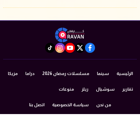
instagram
tiktok
youtube
twitter
facebook
الرئيسية
سينما
مسلسلات رمضان 2026
دراما
مزيكا
تقارير
سوشيال
ريلز
منوعات
من نحن
سياسة الخصوصية
اتصل بنا
©2024 caravan All Rights Reserved.
Powered by