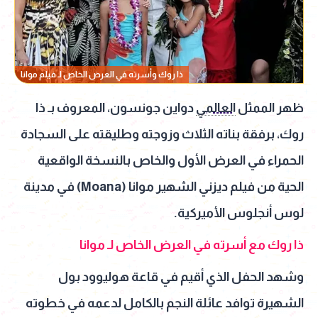
ذا روك وأسرته في العرض الخاص لـ فيلم موانا
ظهر الممثل
العالمي
دواين جونسون، المعروف بـ ذا
روك، برفقة بناته الثلاث وزوجته وطليقته على السجادة
الحمراء في العرض الأول والخاص بالنسخة الواقعية
الحية من فيلم ديزني الشهير موانا (Moana) في مدينة
لوس أنجلوس الأميركية.
ذا روك مع أسرته في العرض الخاص لـ موانا
وشهد الحفل الذي أقيم في قاعة هوليوود بول
الشهيرة توافد عائلة النجم بالكامل لدعمه في خطوته