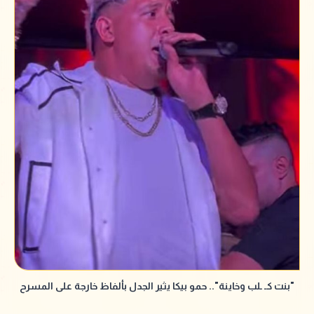
"بنت كـ ـلب وخاينة".. حمو بيكا يثير الجدل بألفاظ خارجة على المسرح