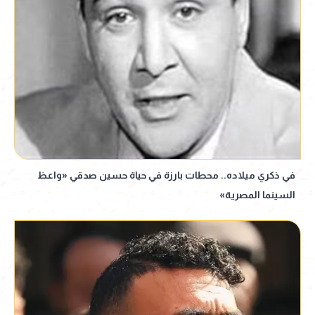
في ذكري ميلاده.. محطات بارزة في حياة حسين صدقي «واعظ
السينما المصرية»