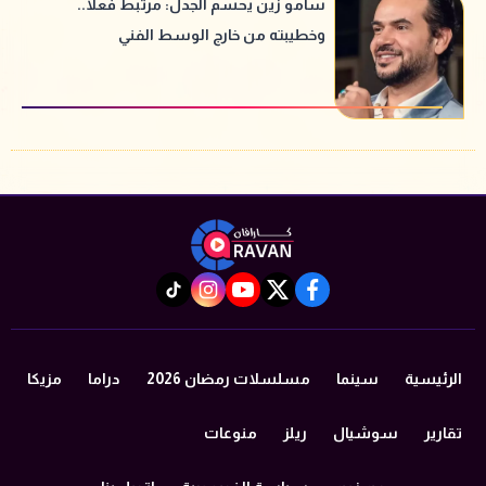
سامو زين يحسم الجدل: مرتبط فعلًا..
وخطيبته من خارج الوسط الفني
instagram
tiktok
youtube
twitter
facebook
الرئيسية
سينما
مسلسلات رمضان 2026
دراما
مزيكا
تقارير
سوشيال
ريلز
منوعات