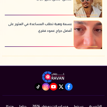
بسمة وهبة تطلب المساعدة في العثور على
أفضل جراح عمود فقري
instagram
tiktok
youtube
twitter
facebook
الرئيسية
سينما
مسلسلات رمضان 2026
دراما
مزيكا