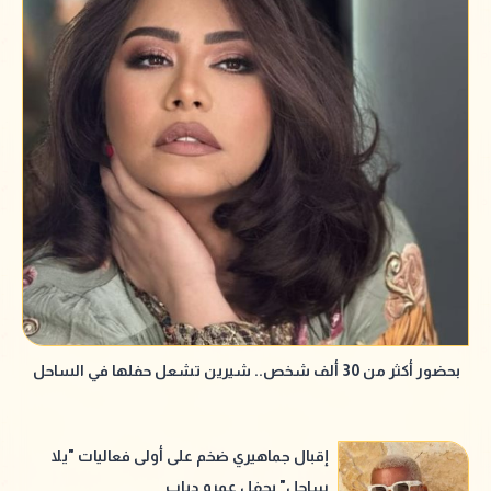
بحضور أكثر من 30 ألف شخص.. شيرين تشعل حفلها في الساحل
إقبال جماهيري ضخم على أولى فعاليات "يلا
ساحل" بحفل عمرو دياب