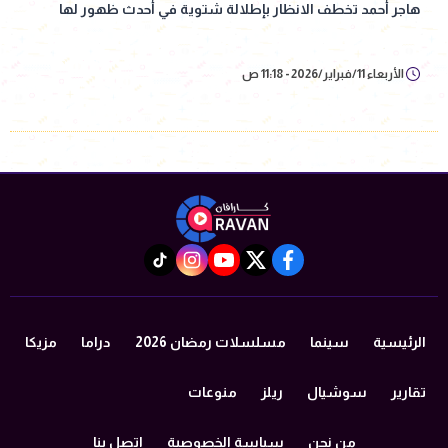
هاجر أحمد تخطف الانظار بإطلالة شتوية في أحدث ظهور لها
الأربعاء 11/فبراير/2026 - 11:18 ص
instagram
tiktok
youtube
twitter
facebook
الرئيسية
سينما
مسلسلات رمضان 2026
دراما
مزيكا
تقارير
سوشيال
ريلز
منوعات
من نحن
سياسة الخصوصية
اتصل بنا