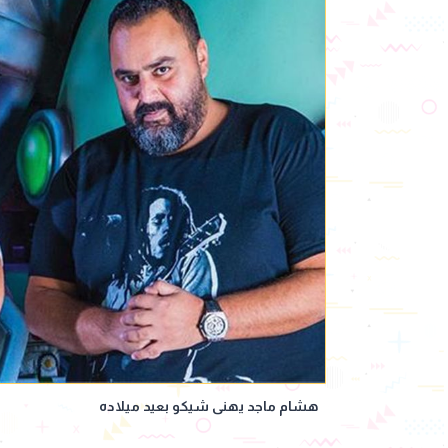
هشام ماجد يهنى شيكو بعيد ميلاده