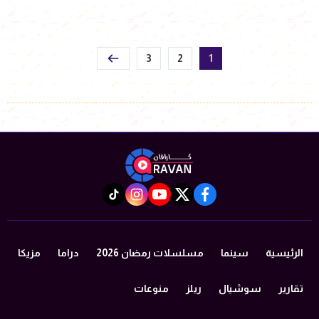
3
2
1
instagram
tiktok
youtube
twitter
facebook
الرئيسية
سينما
مسلسلات رمضان 2026
دراما
مزيكا
تقارير
سوشيال
ريلز
منوعات