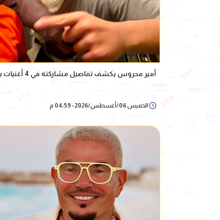
أمير محروس يكشف تفاصيل مشاركته في 4 أغنيات بميني ألبوم "صديق البرنامج"
الخميس 06/أغسطس/2026 - 04:59 م