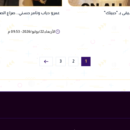
قى بـ "حبيتك"
عمرو دياب وتامر حسني.. صراع الصدار
الأربعاء 22/يوليو/2026 - 09:53 م
3
2
1