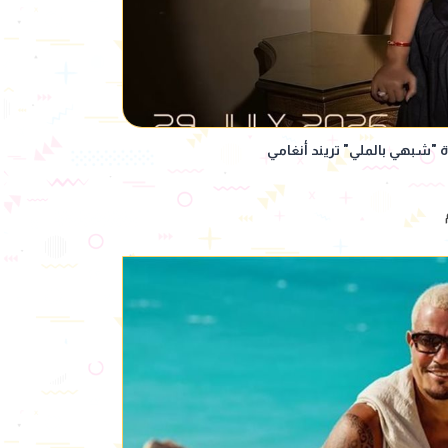
ة "شبهي بالملي" تريند أنغامي