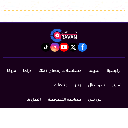
instagram
tiktok
youtube
twitter
facebook
الرئيسية
سينما
مسلسلات رمضان 2026
دراما
مزيكا
تقارير
سوشيال
ريلز
منوعات
من نحن
سياسة الخصوصية
اتصل بنا
©2024 caravan All Rights Reserved.
Powered by