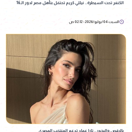
الكنغر تحت السيطرة.. نيللي كريم تحتفل بتأهل مصر لدور الـ16
السبت 04/يوليو/2026 - 02:12 ص
بالرقص والبخور.. تارا عماد تدعم المنتخب المصري