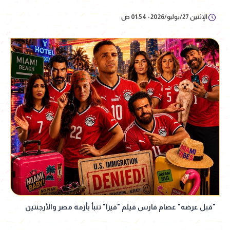
الإثنين 27/يوليو/2026 - 01:54 ص
"قبل عرضه" عصام فارس فيلم "فيزا" تنبأ بأزمة مصر والأرجنتين