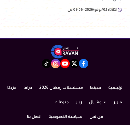
الثلاثاء 02/يونيو/2026 - 09:06 ص
instagram
tiktok
youtube
twitter
facebook
الرئيسية
سينما
مسلسلات رمضان 2026
دراما
مزيكا
تقارير
سوشيال
ريلز
منوعات
من نحن
سياسة الخصوصية
اتصل بنا
©2024 caravan All Rights Reserved.