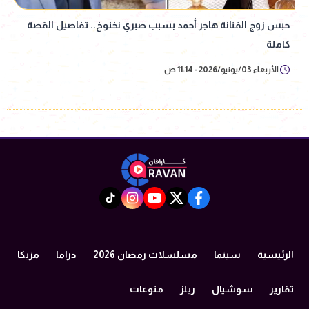
حبس زوج الفنانة هاجر أحمد بسبب صبري نخنوخ.. تفاصيل القصة
كاملة
الأربعاء 03/يونيو/2026 - 11:14 ص
instagram
tiktok
youtube
twitter
facebook
الرئيسية
سينما
مسلسلات رمضان 2026
دراما
مزيكا
تقارير
سوشيال
ريلز
منوعات