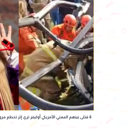
6 قتلى بينهم المغني الأمريكي أوليفر تري إثر تحطم مروحيتين في البرازيل