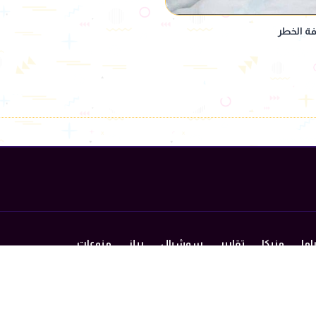
فة الخطر
اما
مزيكا
تقارير
سوشيال
ريلز
منوعات