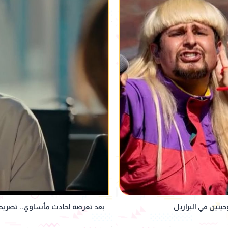
بعد تعرضه لحادث مأساوي.. تصريح