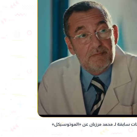
ات سابقة لـ محمد مرزبان عن «الموتوسيكل»