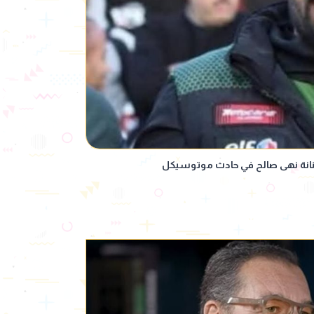
فنانة نهى صالح في حادث موتوسيكل