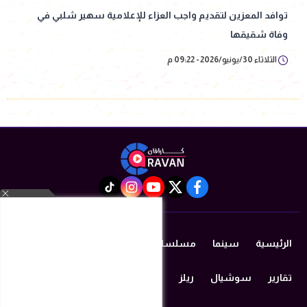
توافد المعزين لتقديم واجب العزاء للإعلامية سهير شلبي في
وفاة شقيقها
الثلاثاء 30/يونيو/2026 - 09:22 م
instagram
tiktok
youtube
twitter
facebook
الرئيسية
سينما
مسلسلات رمضان 2026
دراما
مزيكا
تقارير
سوشيال
ريلز
منوعات