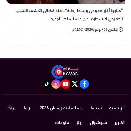
"طلبوا أغيّر هدومي وسط رجالة".. منه فضالي تكشف السبب
الحقيقي لانسحابها من مسلسلها الجديد
الإثنين 06/يوليو/2026 - 12:52 م
instagram
tiktok
youtube
twitter
facebook
الرئيسية
سينما
مسلسلات رمضان 2026
دراما
مزيكا
تقارير
سوشيال
ريلز
منوعات