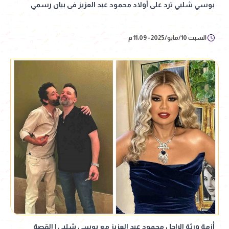
بوسي شلبي ترد على أولاد محمود عبد العزيز فى بيان رسمي
السبت 10/مايو/2025 - 11:09 م
أزمة ورثة الراحل محمود عبد العزيز مع بوسي شلبي | القصة