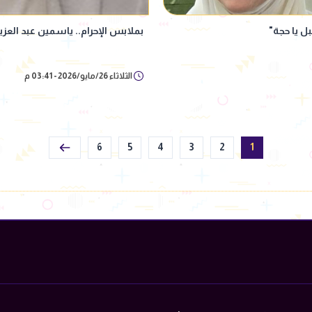
بل يا حجة"
بملابس الإحرام.. ياسمين عبد العز
الثلاثاء 26/مايو/2026 - 03:41 م
6
5
4
3
2
1