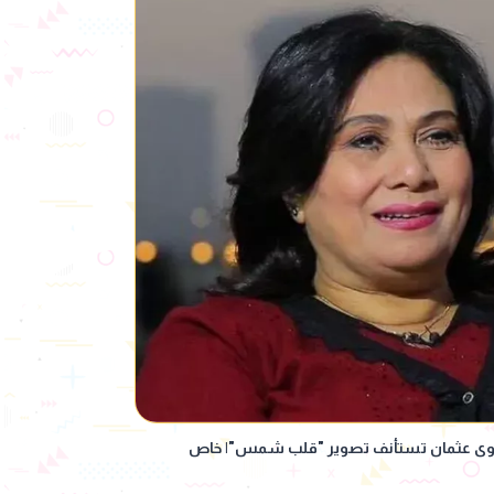
وى عثمان تستأنف تصوير "قلب شمس"| خاص