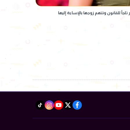
لجأ للقانون وتتهم زوجها بالإساءة إليها
instagram
tiktok
youtube
twitter
facebook