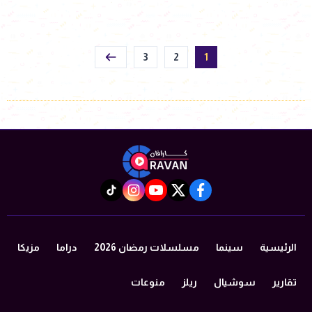
3
2
1
instagram
tiktok
youtube
twitter
facebook
الرئيسية
سينما
مسلسلات رمضان 2026
دراما
مزيكا
تقارير
سوشيال
ريلز
منوعات