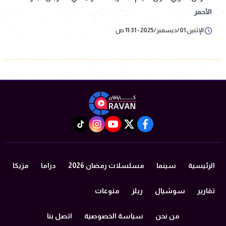
الأحمر
الإثنين 01/ديسمبر/2025 - 11:31 ص
instagram
tiktok
youtube
twitter
facebook
الرئيسية
سينما
مسلسلات رمضان 2026
دراما
مزيكا
تقارير
سوشيال
ريلز
منوعات
من نحن
سياسة الخصوصية
اتصل بنا