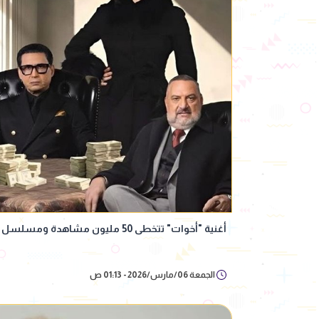
أغنية "أخوات" تتخطى 50 مليون مشاهدة ومسلسل "أولاد الراعي" يواصل النجاح
الجمعة 06/مارس/2026 - 01:13 ص