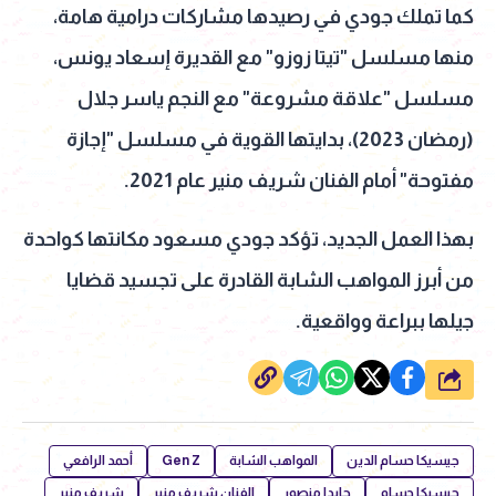
كما تملك جودي في رصيدها مشاركات درامية هامة،
منها مسلسل "تيتا زوزو" مع القديرة إسعاد يونس،
مسلسل "علاقة مشروعة" مع النجم ياسر جلال
(رمضان 2023)، بدايتها القوية في مسلسل "إجازة
مفتوحة" أمام الفنان شريف منير عام 2021.
بهذا العمل الجديد، تؤكد جودي مسعود مكانتها كواحدة
من أبرز المواهب الشابة القادرة على تجسيد قضايا
جيلها ببراعة وواقعية.
شارك
جيسيكا حسام الدين
المواهب الشابة
Gen Z
أحمد الرافعي
جيسيكا حسام
جايدا منصور
الفنان شريف منير
شريف منير