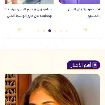
سامو زين يحسم الجدل: مرتبط فعلًا..
إقبال جماهيري ضخم 
وخطيبته من خارج الوسط الفني
ساحل" بحفل عمرو 
أهم الأخبار