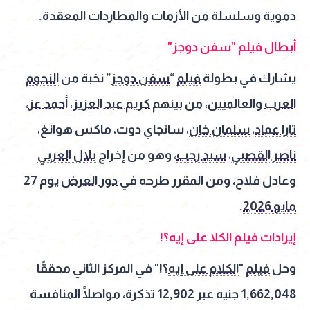
دموية وسلسلة من الأزمات والمطاردات المعقدة.
أبطال فيلم "سفن دوجز"
يشارك في بطولة
فيلم
“
سفن دوجز
” نخبة من
النجوم
العرب
والعالميين، من بينهم
كريم عبد العزيز
،
أحمد عز
،
تارا عماد
،
سلمان خان
، سانجاي دوت، ماكس هوانغ،
ناصر القصبي
،
سيد رجب
، وهو من إخراج
بلال العربي
وعادل فلاح، ومن المقرر طرحه في
دور العرض
يوم 27
مايو 2026
.
إيرادات فيلم الكلا على إيه؟!
وحل
فيلم
"
الكلام على إيه
؟!" في المركز الثاني محققًا
1,662,048 جنيه عبر 12,902 تذكرة، مواصلًا المنافسة