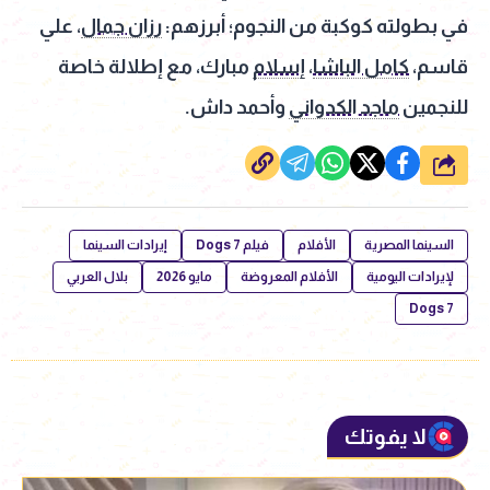
في بطولته كوكبة من النجوم؛ أبرزهم:
رزان جمال
، علي
قاسم،
كامل الباشا
،
إسلام
مبارك، مع إطلالة خاصة
للنجمين
ماجد الكدواني
وأحمد داش.
شارك
السينما المصرية
الأفلام
فيلم 7 Dogs
إيرادات السينما
لإيرادات اليومية
الأفلام المعروضة
مايو 2026
بلال العربي
7 Dogs
لا يفوتك