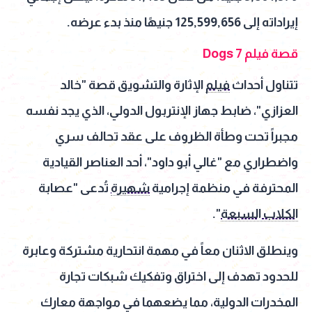
إيراداته إلى 125,599,656 جنيهًا منذ بدء عرضه.
قصة فيلم 7 Dogs
تتناول أحداث
فيلم
الإثارة والتشويق قصة "خالد
العزازي"، ضابط جهاز الإنتربول الدولي، الذي يجد نفسه
مجبراً تحت وطأة الظروف على عقد تحالف سري
واضطراري مع "غالي أبو داود"، أحد العناصر القيادية
المحترفة في منظمة إجرامية
شهيرة
تُدعى "عصابة
الكلاب السبعة
".
وينطلق الاثنان معاً في مهمة انتحارية مشتركة وعابرة
للحدود تهدف إلى اختراق وتفكيك شبكات تجارة
المخدرات الدولية، مما يضعهما في مواجهة معارك