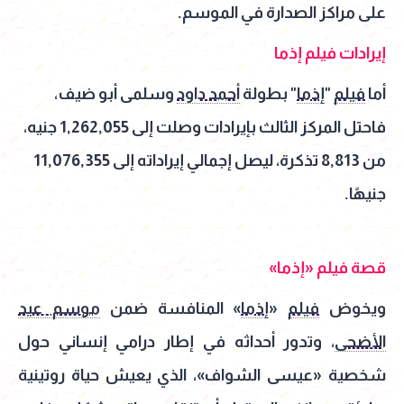
على مراكز الصدارة في الموسم.
إيرادات فيلم إذما
أما
فيلم
"
إذما
" بطولة
أحمد داود
وسلمى أبو ضيف،
فاحتل المركز الثالث بإيرادات وصلت إلى 1,262,055 جنيه،
من 8,813 تذكرة، ليصل إجمالي إيراداته إلى 11,076,355
جنيهًا.
قصة فيلم «إذما»
ويخوض
فيلم
«
إذما
» المنافسة ضمن
موسم عيد
الأضحى
، وتدور أحداثه في إطار درامي إنساني حول
شخصية «عيسى الشواف»، الذي يعيش حياة روتينية