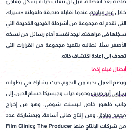
هادئة بعد انفصاله، قبل أن تنقلب حياته بشكل مفاجئ
خلال
عيد ميلاده
، عندما تقابله صديقة طفولته «سيرا»،
التي تقدم له مجموعة من أشرطة الفيديو القديمة التي
سجّلها في مراهقته، ليجد نفسه أمام رسائل من نسخه
الأصغر سنًا، تطالبه بتنفيذ مجموعة من القرارات التي
تهدف إلى إعادة اكتشاف ذاته.
أبطال فيلم إذما
ويضم العمل نخبة من النجوم، حيث يشارك في بطولته
سلمى أبو ضيف
وحمزة دياب وجيسيكا حسام الدين، إلى
جانب ظهور خاص لـبسنت شوقي، وهو من إخراج
محمد صادق
، ومن إنتاج هاني أسامة، وبمشاركة عدد
من شركات الإنتاج منها The Producer وFilm Clinic