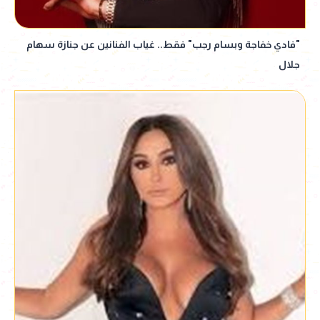
"فادي خفاجة وبسام رجب" فقط.. غياب الفنانين عن جنازة سهام
جلال