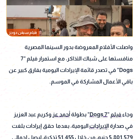
فيلم سيفن دوجز
واصلت الأفلام المعروضة بدور السينما المصرية
منافستها على شباك التذاكر، مع استمرار فيلم "7
Dogs" في تصدر قائمة الإيرادات اليومية بفارق كبير عن
باقي الأعمال المشاركة في الموسم.
وجاء
فيلم
"
7 Dogs
" بطولة
أحمد عز
وكريم عبد العزيز
في صدارة
الإيرادات
اليومية، بعدما حقق إيرادات بلغت
5,801,579 جنيه، من خلال 51,455 تذكرة، ليصل إجمالي