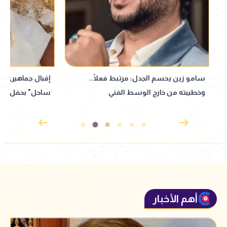
سامو زين يحسم الجدل: مرتبط فعلًا..
إقبال جماهيري ضخم 
وخطيبته من خارج الوسط الفني
ساحل" بحفل عمرو 
أهم الأخبار