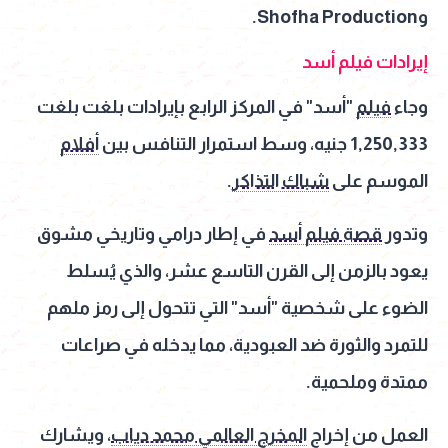
وShofha Production.
إيرادات فيلم أسد
وجاء
فيلم
"أسد" في المركز الرابع بإيرادات بلغت بلغت
1,250,333 جنيه، وسط استمرار التنافس بين
أفلام
الموسم على
شباك التذاكر
.
وتدور
قصة فيلم أسد
في إطار درامي وتاريخي مشوق
يعود بالزمن إلى القرن التاسع عشر، والذي يُسلط
الضوء على شخصية "أسد" التي تتحول إلى رمز ملهم
للتمرد والثورة ضد العبودية، مما يدخله في صراعات
ممتدة وملحمية.
العمل من إخراج
المخرج العالمي محمد دياب
، ويشارك