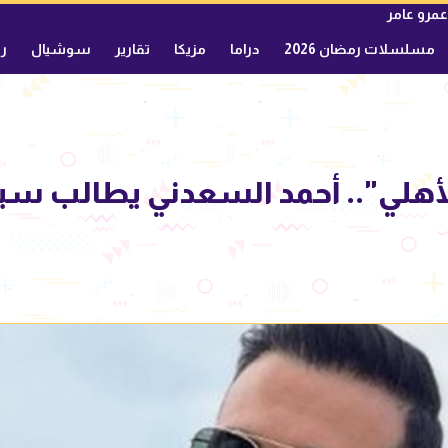
عمرو عامر
مسلسلات رمضان 2026
دراما
مزيكا
تقارير
سوشيال
ري
لأهلي".. أحمد السعدني يطالب سيد