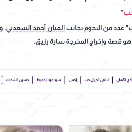
حب"
ب" عدد من النجوم بجانب
الفنان أحمد السعدني
، و
و قصة وإخراج المخرجة سارة رزيق.
ادي الأهلي
لنا في الخيال حب
إكس
سيد عبد الحفيظ
حسين الشحات