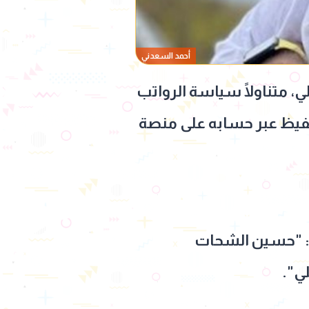
أحمد السعدني
ي، متناولًا سياسة الرواتب
حفيظ عبر حسابه على منصة
: "حسين الشحات
ي".