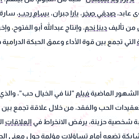
ى عابد،
صدقي صخر
،
يارا
جبران،
بسام رجب
، سارة
من تأليف
دينا نجم
، وإنتاج عبدالله أبو الفتوح، وإخ
التي تجمع بين قوة الأداء وعمق الحبكة الدرامية
الشهور الماضية
فيلم
"لنا في الخيال حب"، والذ
يدات الحب والفقد، من خلال علاقة تجمع بين ط
بة شخصية حزينة، يرفض الانخراط في
العلاقات
ال
ابكة تضعه أمام تساؤلات مؤلمة حول معنى الح