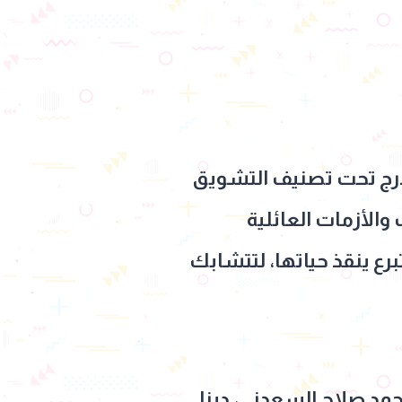
ندرج تحت تصنيف التشويق
الأزمات العائلية
رع ينقذ حياتها، لتتشابك
حمد صلاح السعدني
،
دينا