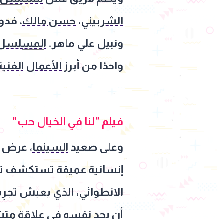
الشربيني
،
حسن مالك
، فدو
ونبيل علي ماهر.
المسلسل
واحدًا من أبرز
الأعمال الفنية
فيلم "لنا في الخيال حب"
وعلى صعيد
السينما
، عرض 
إنسانية عميقة تستكشف تعق
الانطوائي، الذي يعيش تجرِ
أن يجد نفسه في علاقة متش