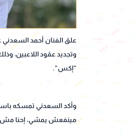
علق الفنان أحمد السعدني عل
وتجديد عقود اللاعبين، وذل
"إكس".
وأكد السعدني تمسكه باست
مينفعش يمشي، إحنا مش فاض