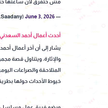
مش حتفرق لان ساعتها حت
June 3, 2026
— Ahmed L Saadany (@AhmedLSaadany)
أحدث أعمال أحمد السعدني
يشار إلى أن آخر أعمال أح
والإثارة، ويتناول قصة مج
المتلاحقة والصراعات اليومي
خيوط الأحداث حولها بطريق
ويضم فريق عمل
مسلسل