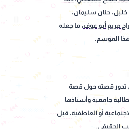
 خليل، حنان سليمان،
راج
مريم أبو عوف
، ما جعله
 هذا الموسم.
ي تدور قصته حول قصة
البة جامعية وأستاذها
اجتماعية أو العاطفية، قبل
ب الحقيقي.