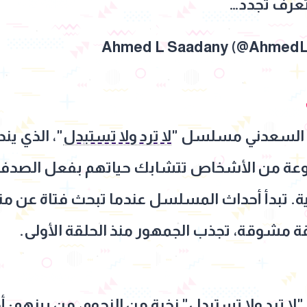
عرف تجدد…
مد السعدني مسلسل "
لا ترد ولا تستبدل
"، الذي ي
موعة من الأشخاص تتشابك حياتهم بفعل الصدف و
ة. تبدأ أحداث المسلسل عندما تبحث فتاة عن متب
ة مشوقة، تجذب الجمهور منذ الحلقة الأولى.
"
لا ترد ولا تستبدل
" نخبة من النجوم، من بينهم:
أ