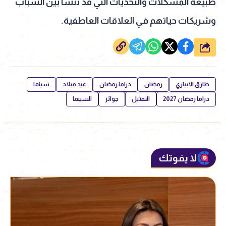
طبيعة المشكلات والتحديات التي قد تنشأ بين الشباب
وشريكات حياتهم في العلاقات العاطفية.
شارك
طارق الابياري
رمضان
دراما رمضان
عيد ميلاد
سينما
دراما رمضان 2027
التمثيل
جوائز
السينما
لا يفوتك