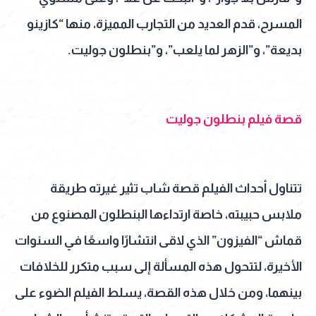
المسرح، قدم العديد من التجارب المميزة، منها “كازينو
بديعة”، و”الزهر لما يلعب”، و”بنطلون جوليت.
قصة فيلم بنطلون جوليت
تتناول أحداث الفيلم قصة شاب تثير غيرته طريقة
ملابس حبيبته، خاصة ارتداءها البنطلون المصنوع من
قماش “الفيزون” الذي لاقى انتشارًا واسعًا في السنوات
الأخيرة، لتتحول هذه المسألة إلى سبب متكرر للخلافات
بينهما، ومن خلال هذه القصة، يسلط الفيلم الضوء على