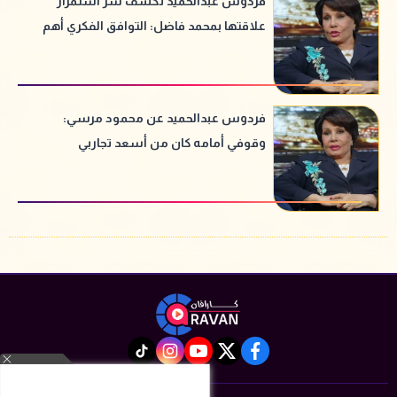
فردوس عبدالحميد تكشف سر استمرار
علاقتها بمحمد فاضل: التوافق الفكري أهم
من العاطفة
فردوس عبدالحميد عن محمود مرسي:
وقوفي أمامه كان من أسعد تجاربي
instagram
tiktok
youtube
twitter
facebook