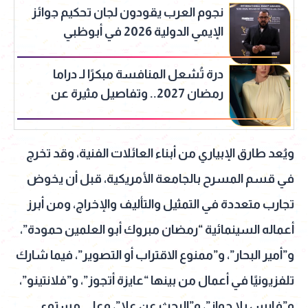
نجوم العرب يقودون لجان تحكيم جوائز
الإيمي الدولية 2026 في أبوظبي
درة تُشعل المنافسة مبكرًا لـ دراما
رمضان 2027.. وتفاصيل مثيرة عن
شخصيتها في قلب شمس
ويُعد طارق الإبياري من أبناء العائلات الفنية، وقد تخرج
في قسم المسرح بالجامعة الأمريكية، قبل أن يخوض
تجارب متعددة في التمثيل والتأليف والإخراج، ومن أبرز
أعماله السينمائية “رمضان مبروك أبو العلمين حمودة”،
و”أمير البحار”، و”ممنوع الاقتراب أو التصوير”، فيما شارك
تلفزيونيًا في أعمال من بينها “عايزة أتجوز”، و”فلانتينو”،
و”فارس بلا جواز”، و”البحث عن علا”، وعلى مستوي