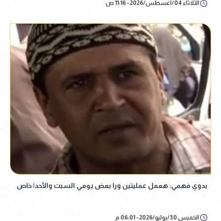
الثلاثاء 04/أغسطس/2026 - 11:16 ص
بدوي فهمي: هعمل عمليتين ورا بعض يومي السبت والأحد| خاص
الخميس 30/يوليو/2026 - 06:01 م