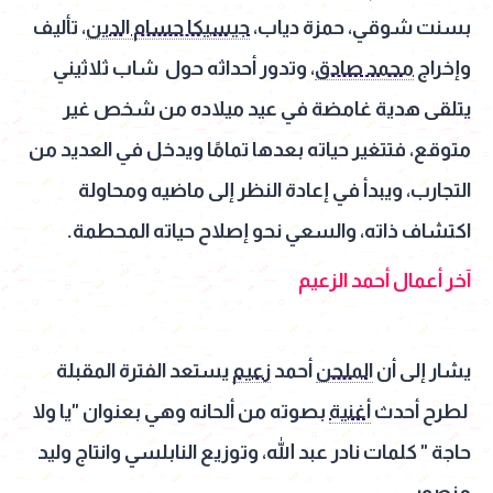
بسنت شوقي، حمزة دياب،
جيسيكا حسام الدين
، تأليف
وإخراج
محمد صادق
، وتدور أحداثه حول شاب ثلاثيني
يتلقى هدية غامضة في عيد ميلاده من شخص غير
متوقع، فتتغير حياته بعدها تمامًا ويدخل في العديد من
التجارب، ويبدأ في إعادة النظر إلى ماضيه ومحاولة
اكتشاف ذاته، والسعي نحو إصلاح حياته المحطمة.
آخر أعمال أحمد الزعيم
يشار إلى أن
الملحن
أحمد
زعيم
يستعد الفترة المقبلة
لطرح أحدث
أغنية
بصوته من ألحانه وهي بعنوان "يا ولا
حاجة " كلمات نادر عبد الله، وتوزيع النابلسي وانتاج وليد
منصور.