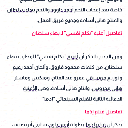
خاصة بعد إعجاب النجم
أحمد داوود
والنجم
بهاء سلطان
والمنتج هاني أسامة وجميع فريق العمل.
تفاصيل أغنية "بكلم نفسي" لـ بهاء سلطان
ومن الجدير بالذكر أن
أغنية
" بكلم نفسي" للمطرب بهاء
سلطان، من كلمات محمود فاروق، وألحان أحمد
زعيم
،
وتوزيع
موسيقي
عمرو عبد الفتاح، وميكس وماستر
هانى محروس
، وانتاج هاني أسامة، وهي
الأغنية
الدعائية الثانية للفيلم السينمائي "
إذما
"
تفاصيل فيلم إذما
يذكر أن
فيلم إذما
بطولة
أحمد داود
، سلمى أبو ضيف،