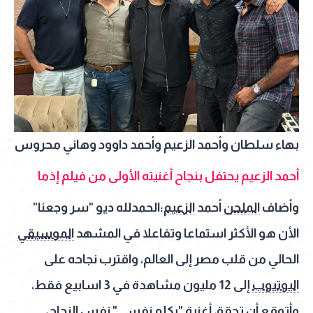
بهاء سلطان وأحمد الزعيم وأحمد داوود وهاني محروس
أحمد الزعيم يحتفل بنجاح أغنيته الأولى من فيلم إذما
وأضاف
الملحن
أحمد
الزعيم
:الحمدلله ديو "سر وجعنا"
الأن هو الأكثر استماعا وتفاعلا في المشهد
الموسيقي
الحالي من قلب مصر إلى العالم، واقترب نجاحه على
اليوتيوب
إلى 12 مليون مشاهدة في 3 اسابيع فقط،
وأتوقع أن تحقق
أغنية
"بكلم نفسي" نفس النجاح،