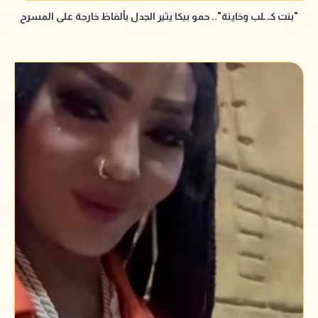
"بنت كـ ـلب وخاينة".. حمو بيكا يثير الجدل بألفاظ خارجة على المسرح