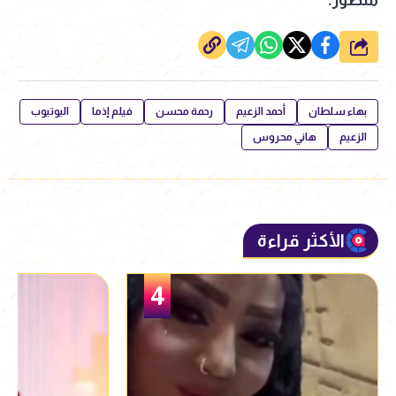
شارك
بهاء سلطان
أحمد الزعيم
رحمة محسن
فيلم إذما
اليوتيوب
الزعيم
هاني محروس
الأكثر قراءة
5