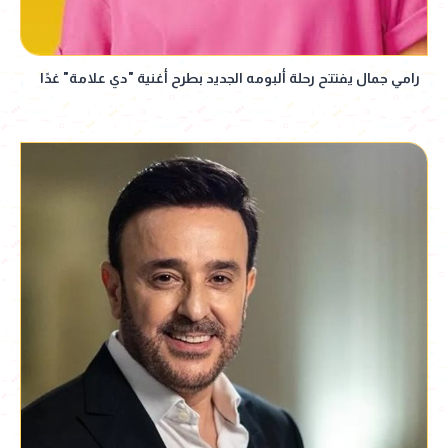
رامي جمال يفتتح رحلة ألبومه الجديد بطرح أغنية "دي علامة" غدًا