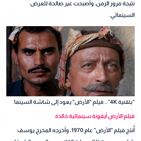
نتيجة مرور الزمن، وأصبحت غير صالحة للعرض
السينمائي.
“بتقنية 4K”.. فيلم "الأرض" يعود إلى شاشة السينما
فيلم الأرض أيقونة سينمائية خالدة
أُنتج فيلم "الأرض" عام 1970، وأخرجه المخرج يوسف