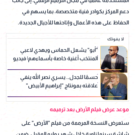
المستخدمة عالميًا في مجال الترميم الرقمي، إلى جانب
دعم المركز بكوادر فنية متخصصة، بما يسهم في
الحفاظ على هذه الأعمال وإتاحتها للأجيال الجديدة.
لا يفوتك
"أبو" يشعل الحماس ويهدي لاعبي
المنتخب أغنية خاصة بأسماءهم| فيديو
حسمًا للجدل.. يسري نصر الله ينفي
علاقته بمونتاج "إبراهيم الأبيض"
موعد عرض فيلم الأرض بعد ترميمه
ستعرض النسخة المرممة من فيلم "الأرض" على
شاشة سينما زاوية خلال شهر يوليو المقبل، ضمن